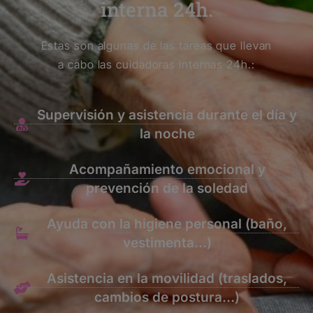
interna 24h.
Estas son algunas de las tareas que llevan
a cabo las cuidadoras internas 24h.:
Supervisión y asistencia durante el día y
la noche
Acompañamiento emocional y
prevención de la soledad
Ayuda con la higiene personal (baño,
vestimenta…)
Asistencia en la movilidad (traslados,
cambios de postura…)