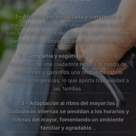
1 – Atención personalizada y constante:
a
cuidadora está siempre disponible para ayudar
con las necesidades del día a día, como la higiene
personal o la administración de medicamentos.
2 – Compañía y seguridad:
la presencia
constante de una cuidadora reduce el riesgo de
accidentes y garantiza una respuesta rápida
frente a emergencias, lo que aporta tranquilidad a
las familias.
3 – Adaptación al ritmo del mayor:las
cuidadoras internas se amoldan a los horarios y
rutinas del mayor, fomentando un ambiente
familiar y agradable. .