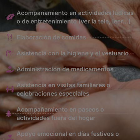
Acompañamiento en actividades lúdicas
o de entretenimiento (ver la tele, leer…)
Elaboración de comidas
Asistencia con la higiene y el vestuario
Administración de medicamentos
Asistencia en visitas familiares o
celebraciones especiales
Acompañamiento en paseos o
actividades fuera del hogar
Apoyo emocional en días festivos o