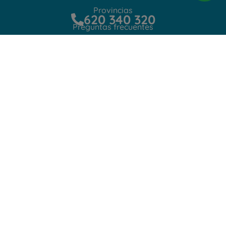
Provincias
620 340 320
Preguntas frecuentes
Contacto
Protección de datos
Aviso Legal
Política de privacidad
Política de Cookies
Copyright © 2022 Cuidadora en Casa