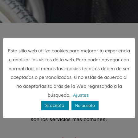
SERVICIOS
Este sitio web utiliza cookies para mejorar tu experiencia
y analizar las visitas de la web. Para poder navegar con
Tipos de cuidadora de fines
normalidad, al menos las cookies técnicas deben de ser
de semana y festivos
aceptadas o personalizadas, si no estás de acuerdo al
no aceptarlas saldrás de la Web regresando a la
Dependiendo de lo que necesites, puedes
búsqueda.
Ajustes
contratar una cuidadora para distintos días y
Si acepto
No acepto
durante varias cantidades de horas. Estos
son los servicios más comunes: