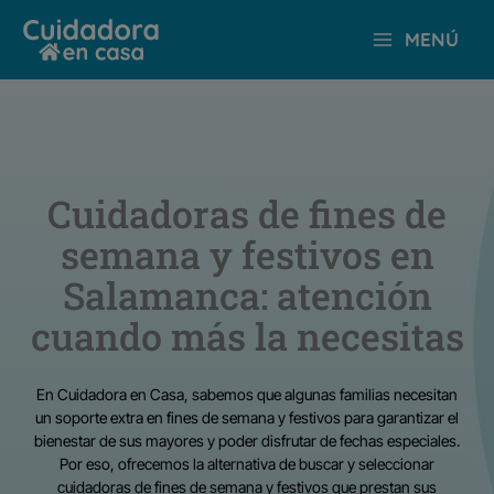
Ir
MENÚ
al
contenido
Cuidadoras de fines de
semana y festivos en
Salamanca: atención
cuando más la necesitas
En Cuidadora en Casa, sabemos que algunas familias necesitan
un soporte extra en fines de semana y festivos para garantizar el
bienestar de sus mayores y poder disfrutar de fechas especiales.
Por eso, ofrecemos la alternativa de buscar y seleccionar
cuidadoras de fines de semana y festivos que prestan sus