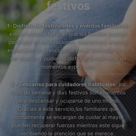
festivos
1- Disfrute de festividades y eventos familiares:
estos cuidados facilitan que las familias puedan
participar en celebraciones, reuniones y eventos
especiales sin preocuparse por el bienestar de su
ser querido y pudiendo disfrutar plenamente de
momentos especiales.
2 – Descanso para cuidadores habituales:
los
fines de semana y días festivos son momentos
para descansar y ocuparse de uno mismo.
Gracias a este servicio,los familiares que
normalmente se encargan de cuidar al mayor
pueden recuperar fuerzas mientras este sigue
recibiendo la atención que se merece.