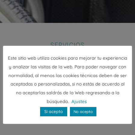
SERVICIOS
Este sitio web utiliza cookies para mejorar tu experiencia
Tipos de cuidadora de fines
y analizar las visitas de la web. Para poder navegar con
de semana y festivos
normalidad, al menos las cookies técnicas deben de ser
aceptadas o personalizadas, si no estás de acuerdo al
no aceptarlas saldrás de la Web regresando a la
Dependiendo de lo que necesites, puedes
contratar una cuidadora para distintos días y
búsqueda.
Ajustes
durante varias cantidades de horas. Estos
Si acepto
No acepto
son los servicios más comunes: