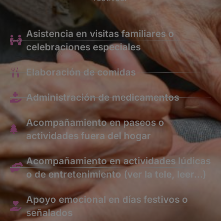
Asistencia en visitas familiares o
celebraciones especiales
Elaboración de comidas
Administración de medicamentos
Acompañamiento en paseos o
actividades fuera del hogar
Acompañamiento en actividades lúdicas
o de entretenimiento (ver la tele, leer…)
Apoyo emocional en días festivos o
señalados