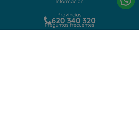
Información
Provincias
620 340 320
Preguntas frecuentes
Contacto
Protección de datos
Aviso Legal
Política de privacidad
Política de Cookies
Copyright © 2022 Cuidadora en Casa