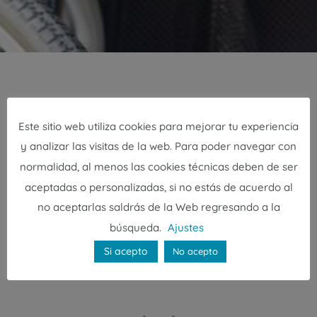
SERVICIOS
Este sitio web utiliza cookies para mejorar tu experiencia
Tipos de cuidadora de fines
y analizar las visitas de la web. Para poder navegar con
normalidad, al menos las cookies técnicas deben de ser
de semana y festivos
aceptadas o personalizadas, si no estás de acuerdo al
no aceptarlas saldrás de la Web regresando a la
Dependiendo de lo que necesites, puedes
búsqueda.
Ajustes
contratar una cuidadora para distintos días y
Si acepto
No acepto
durante varias cantidades de horas. Estos
son los servicios más comunes: