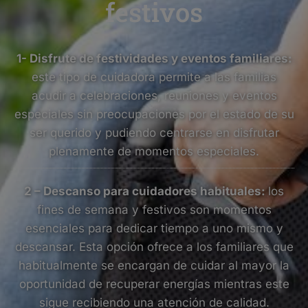
festivos
1- Disfrute de festividades y eventos familiares:
este tipo de cuidadora permite a las familias
acudir a celebraciones, reuniones y eventos
especiales sin preocupaciones por el estado de su
ser querido y pudiendo centrarse en disfrutar
plenamente de momentos especiales.
2 – Descanso para cuidadores habituales:
los
fines de semana y festivos son momentos
esenciales para dedicar tiempo a uno mismo y
descansar. Esta opción ofrece a los familiares que
habitualmente se encargan de cuidar al mayor la
oportunidad de recuperar energías mientras este
sigue recibiendo una atención de calidad.