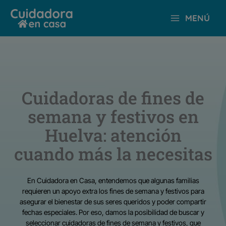
Ir
MENÚ
al
contenido
Cuidadoras de fines de
semana y festivos en
Huelva: atención
cuando más la necesitas
En Cuidadora en Casa, entendemos que algunas familias
requieren un apoyo extra los fines de semana y festivos para
asegurar el bienestar de sus seres queridos y poder compartir
fechas especiales. Por eso, damos la posibilidad de buscar y
seleccionar cuidadoras de fines de semana y festivos, que