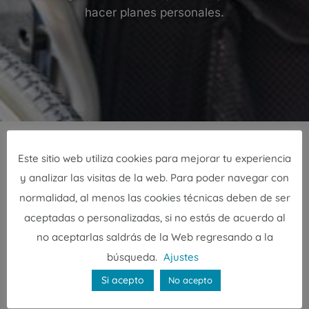
hacer planes personales.
Este sitio web utiliza cookies para mejorar tu experiencia
SERVICIOS
y analizar las visitas de la web. Para poder navegar con
normalidad, al menos las cookies técnicas deben de ser
Tipos de cuidadora de fines
aceptadas o personalizadas, si no estás de acuerdo al
de semana y festivos
no aceptarlas saldrás de la Web regresando a la
búsqueda.
Ajustes
Si acepto
Dependiendo de lo que necesites, puedes
No acepto
contratar una cuidadora para distintos días y