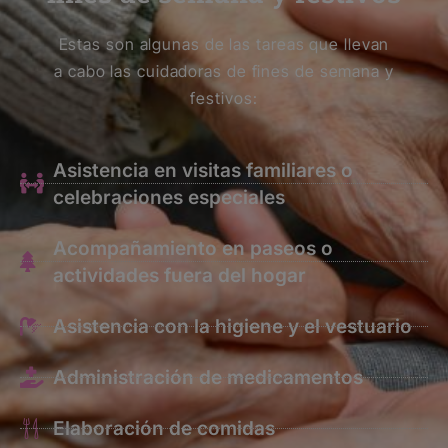
Estas son algunas de las tareas que llevan
a cabo las cuidadoras de fines de semana y
festivos:
Asistencia en visitas familiares o
celebraciones especiales
Acompañamiento en paseos o
actividades fuera del hogar
Asistencia con la higiene y el vestuario
Administración de medicamentos
Elaboración de comidas