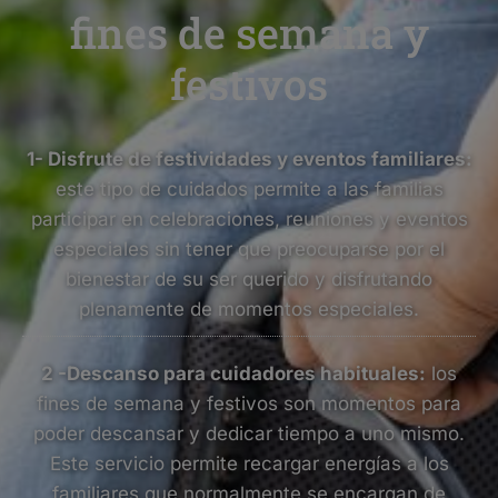
fines de semana y
festivos
1- Disfrute de festividades y eventos familiares:
este tipo de cuidados permite a las familias
participar en celebraciones, reuniones y eventos
especiales sin tener que preocuparse por el
bienestar de su ser querido y disfrutando
plenamente de momentos especiales.
2 -Descanso para cuidadores habituales:
los
fines de semana y festivos son momentos para
poder descansar y dedicar tiempo a uno mismo.
Este servicio permite recargar energías a los
familiares que normalmente se encargan de